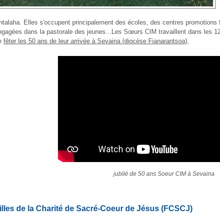
ntalaha. Elles s'occupent principalement des écoles, des centres promotions 
ngagées dans la pastorale des jeunes...Les Sœurs CIM travaillent dans les 
e
fêter les 50 ans de leur arrivée à Sevaina (diocèse Fianarantsoa)
,
jubilé de 50 ans Soeur CIM à Sevaina
illes de la Charité de Sacré-Coeur de Jésus (FCSCJ)