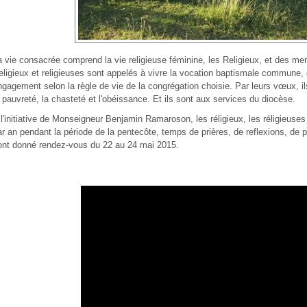
a vie consacrée comprend la vie religieuse féminine, les Religieux, et des 
eligieux et religieuses sont appelés à vivre la vocation baptismale commune, 
ngagement selon la règle de vie de la congrégation choisie. Par leurs vœux, i
a pauvreté, la chasteté et l'obéissance. Et ils sont aux services du diocèse.
 l'initiative de Monseigneur Benjamin Ramaroson, les réligieux, les réligieuses
ar an pendant la période de la pentecôte, temps de prières, de reflexions, de
ont donné rendez-vous du 22 au 24 mai 2015.