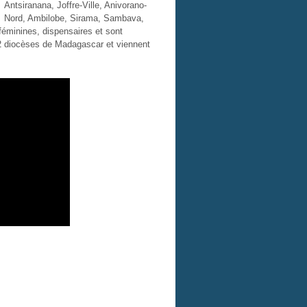
Antsiranana, Joffre-Ville, Anivorano-
Nord, Ambilobe, Sirama, Sambava,
féminines, dispensaires et sont
12 diocèses de Madagascar et viennent