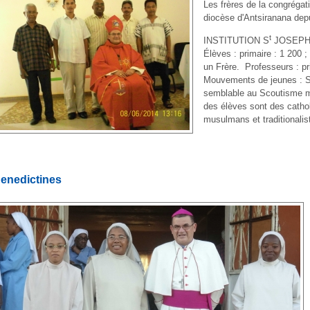
Les frères de la congréga
diocèse d'Antsiranana dep
t
INSTITUTION S
JOSEPH (
Élèves : primaire : 1 200 ;
un Frère. Professeurs : pri
Mouvements de jeunes : 
semblable au Scoutisme m
des élèves sont des cathol
musulmans et traditional
enedictines