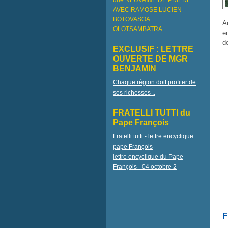
une NEUVAINE DE PRIÈRE
AVEC RAMOSE LUCIEN
BOTOVASOA
A
OLOTSAMBATRA
e
d
EXCLUSIF : LETTRE
OUVERTE DE MGR
BENJAMIN
Chaque région doit profiter de
ses richesses ..
FRATELLI TUTTI du
Pape François
Fratelli tutti - lettre encyclique
pape François
lettre encyclique du Pape
François - 04 octobre 2
F