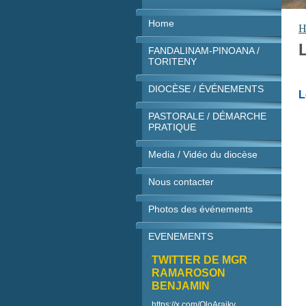
Home
H
FANDALINAM-PINOANA /
TORITENY
DIOCÈSE / ÉVÉNEMENTS
L
PASTORALE / DÉMARCHE
PRATIQUE
Media / Vidéo du diocèse
Nous contacter
Photos des événements
EVENEMENTS
TWITTER DE MGR
RAMAROSON
BENJAMIN
https://x.com/OloAraiky