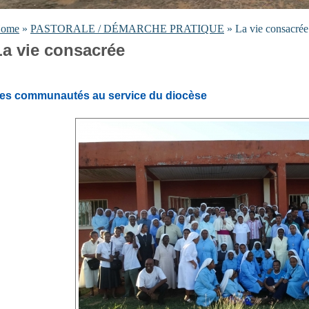
ome
»
PASTORALE / DÉMARCHE PRATIQUE
» La vie consacrée
La vie consacrée
es communautés au service du diocèse