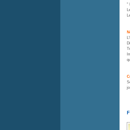
"
L
L
N
L
D
T
I
q
C
S
j
F