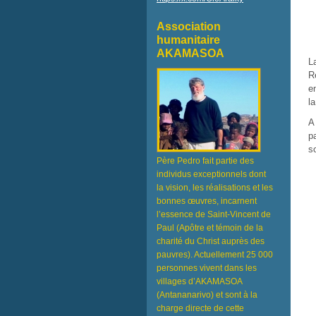
Association
humanitaire
AKAMASOA
L
R
e
l
A
p
s
Père Pedro fait partie des
individus exceptionnels dont
la vision, les réalisations et les
bonnes œuvres, incarnent
l’essence de Saint-Vincent de
Paul (Apôtre et témoin de la
charité du Christ auprès des
pauvres). Actuellement 25 000
personnes vivent dans les
villages d’AKAMASOA
(Antananarivo) et sont à la
charge directe de cette