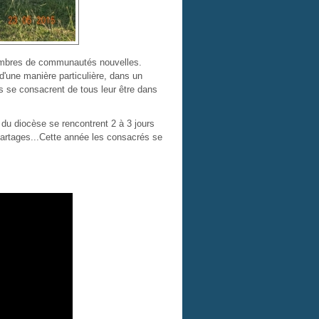
membres de communautés nouvelles.
d'une manière particulière, dans un
ls se consacrent de tous leur être dans
 du diocèse se rencontrent 2 à 3 jours
 partages...Cette année les consacrés se