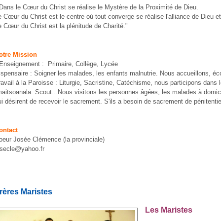
 Dans le Cœur du Christ se réalise le Mystère de la Proximité de Dieu.
e Cœur du Christ est le centre où tout converge se réalise l'alliance de Dieu
e Cœur du Christ est la plénitude de Charité."
otre Mission
’Enseignement : Primaire, Collège, Lycée
ispensaire : Soigner les malades, les enfants malnutrie. Nous accueillons, éco
ravail à la Paroisse : Liturgie, Sacristine, Catéchisme, nous participons dans
maitsoanala. Scout...Nous visitons les personnes âgées, les malades à domi
ui désirent de recevoir le sacrement. S'ils a besoin de sacrement de pénitentie
ontact
oeur Josée Clémence (la provinciale)
osecle@yahoo.fr
rères Maristes
Les
Maristes