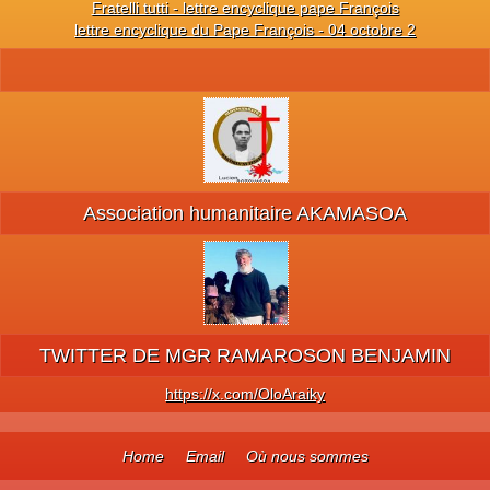
Fratelli tutti - lettre encyclique pape François
lettre encyclique du Pape François - 04 octobre 2
Association humanitaire AKAMASOA
TWITTER DE MGR RAMAROSON BENJAMIN
https://x.com/OloAraiky
Home
Email
Où nous sommes