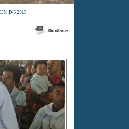
IM D/S 2019
»
SlideShow