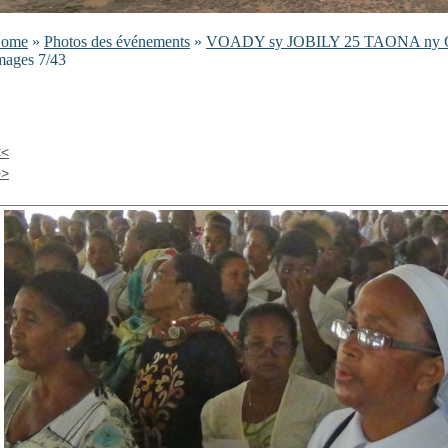
ome
»
Photos des événements
»
VOADY sy JOBILY 25 TAONA ny C
mages 7/43
<<
>>