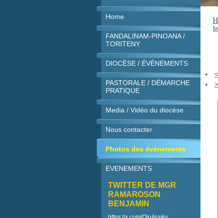
Home
H
I
FANDALINAM-PINOANA /
TORITENY
DIOCÈSE / ÉVÉNEMENTS
PASTORALE / DÉMARCHE
PRATIQUE
Media / Vidéo du diocèse
Nous contacter
Photos des événements
EVENEMENTS
TWITTER DE MGR
RAMAROSON
BENJAMIN
https://x.com/OloAraiky