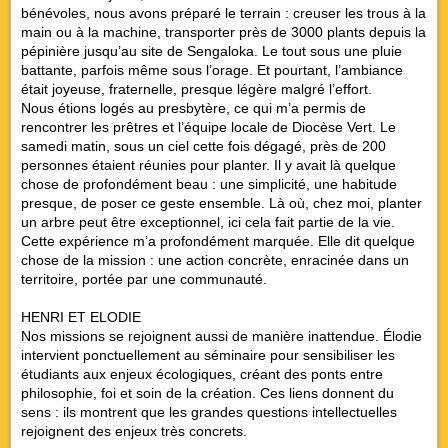
bénévoles, nous avons préparé le terrain : creuser les trous à la
main ou à la machine, transporter près de 3000 plants depuis la
pépinière jusqu’au site de Sengaloka. Le tout sous une pluie
battante, parfois même sous l’orage. Et pourtant, l’ambiance
était joyeuse, fraternelle, presque légère malgré l’effort.
Nous étions logés au presbytère, ce qui m’a permis de
rencontrer les prêtres et l’équipe locale de Diocèse Vert. Le
samedi matin, sous un ciel cette fois dégagé, près de 200
personnes étaient réunies pour planter. Il y avait là quelque
chose de profondément beau : une simplicité, une habitude
presque, de poser ce geste ensemble. Là où, chez moi, planter
un arbre peut être exceptionnel, ici cela fait partie de la vie.
Cette expérience m’a profondément marquée. Elle dit quelque
chose de la mission : une action concrète, enracinée dans un
territoire, portée par une communauté.
HENRI ET ELODIE
Nos missions se rejoignent aussi de manière inattendue. Élodie
intervient ponctuellement au séminaire pour sensibiliser les
étudiants aux enjeux écologiques, créant des ponts entre
philosophie, foi et soin de la création. Ces liens donnent du
sens : ils montrent que les grandes questions intellectuelles
rejoignent des enjeux très concrets.